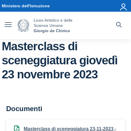
Vai ai contenuti
Vai al menu di navigazione
Vai al footer
Ministero dell'Istruzione
Liceo Artistico e delle
Scienze Umane
Giorgio de Chirico
Masterclass di
sceneggiatura giovedì
23 novembre 2023
Documenti
Masterclass di sceneggiatura 23-11-2023 -