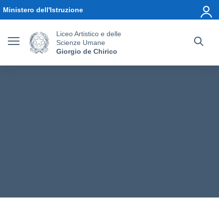
Vai ai contenuti
Vai al menu di navigazione
Vai al footer
Ministero dell'Istruzione
Liceo Artistico e delle
Scienze Umane
Giorgio de Chirico