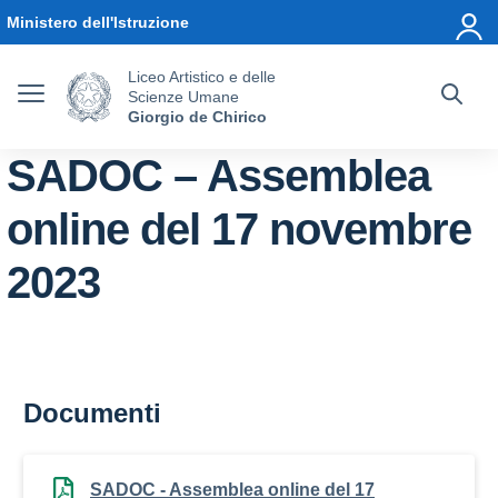
Vai ai contenuti
Vai al menu di navigazione
Vai al footer
Ministero dell'Istruzione
Liceo Artistico e delle
Scienze Umane
Giorgio de Chirico
SADOC – Assemblea
online del 17 novembre
2023
Documenti
SADOC - Assemblea online del 17