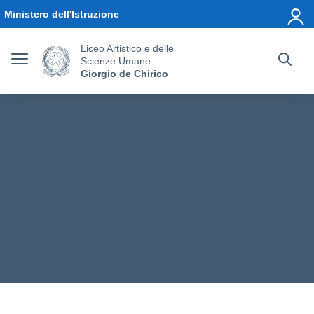
Vai ai contenuti
Vai al menu di navigazione
Vai al footer
Ministero dell'Istruzione
Liceo Artistico e delle
Scienze Umane
Giorgio de Chirico