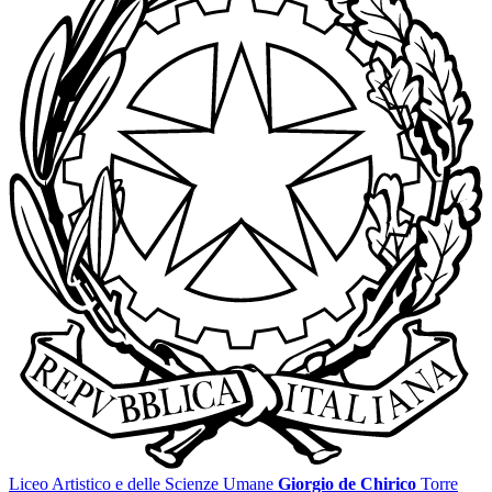
Liceo Artistico e delle Scienze Umane
Giorgio de Chirico
Torre