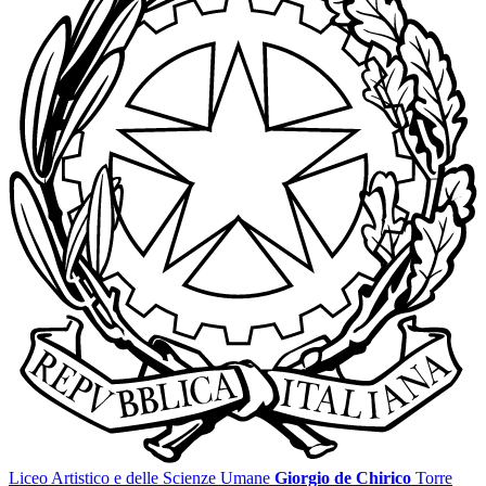
Liceo Artistico e delle Scienze Umane
Giorgio de Chirico
Torre