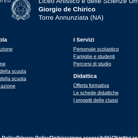
Liceo Artistico e delle Scienze U
Giorgio de Chirico
Torre Annunziata (NA)
ola
I Servizi
azione
Personale scolastico
Famiglie e studenti
one
Percorsi di studio
 della scuola
Didattica
 della scuola
Offerta formativa
zazione
Le schede didattiche
I progetti delle classi
 Policy
Privacy Policy
Dichiarazione accessibilità
Obiettivi ac