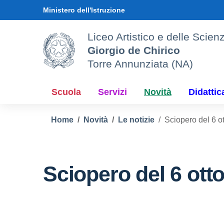
Vai ai contenuti
Vai al menu di navigazione
Vai al footer
Ministero dell'Istruzione
Liceo Artistico e delle Sci
Giorgio de Chirico
Torre Annunziata (NA)
Scuola
Servizi
Novità
Didattic
Home
Novità
Le notizie
Sciopero del 6 o
Sciopero del 6 ott