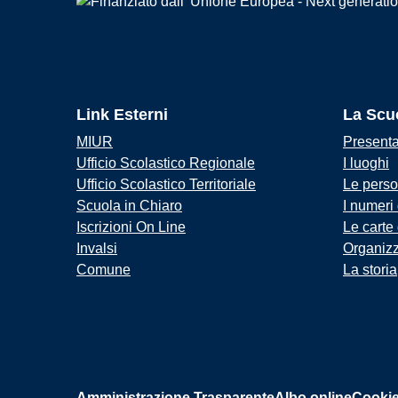
Link Esterni
La Scu
MIUR
Present
Ufficio Scolastico Regionale
I luoghi
Ufficio Scolastico Territoriale
Le pers
Scuola in Chiaro
I numeri
Iscrizioni On Line
Le carte
Invalsi
Organiz
Comune
La storia
Amministrazione Trasparente
Albo online
Cookie