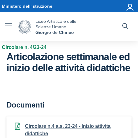
Vai ai contenuti
Vai al menu di navigazione
Vai al footer
Ministero dell'Istruzione
Liceo Artistico e delle
Scienze Umane
Giorgio de Chirico
Circolare n. 4/23-24
Articolazione settimanale ed
inizio delle attività didattiche
Documenti
Circolare n.4 a.s. 23-24 - Inizio attivita
didattiche