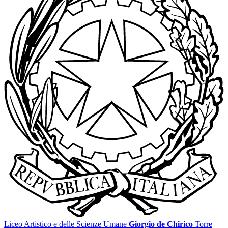
Liceo Artistico e delle Scienze Umane
Giorgio de Chirico
Torre